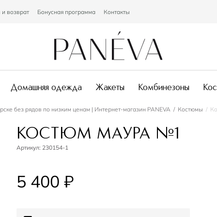
 и возврат
Бонусная программа
Контакты
Домашняя одежда
Жакеты
Комбинезоны
Ко
рске без рядов по низким ценам | Интернет-магазин PANEVA
Костюмы
К
КОСТЮМ МАУРА №1
Артикул:
230154-1
5 400 ₽