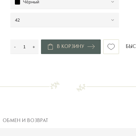
Чёрный
42
лайм
белый/бежевый
42
бежевый/морская волна
-
+
В КОРЗИНУ
БЫС
44
бежевый/мокко
Чёрный
ОБМЕН И ВОЗВРАТ