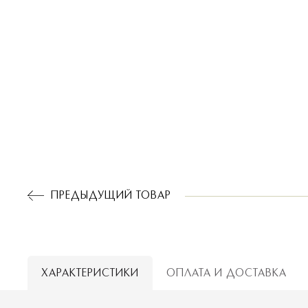
Обмен
и
Бонусная
и
Контакты
а
программа
возврат
ПРЕДЫДУЩИЙ
ТОВАР
ХАРАКТЕРИСТИКИ
ОПЛАТА И ДОСТАВКА