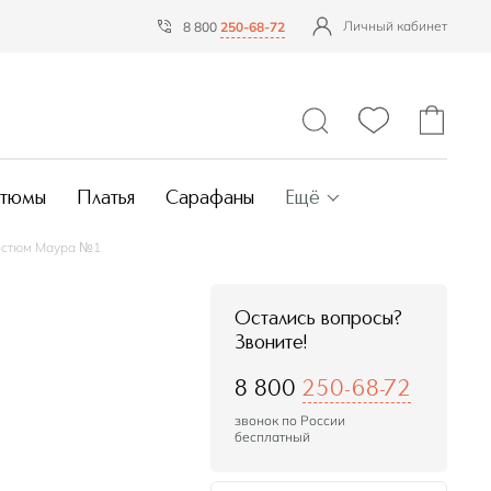
Личный кабинет
8 800
250-68-72
Ещё
стюмы
Платья
Сарафаны
остюм Маура №1
Остались вопросы?
Звоните!
8 800
250-68-72
звонок по России
бесплатный