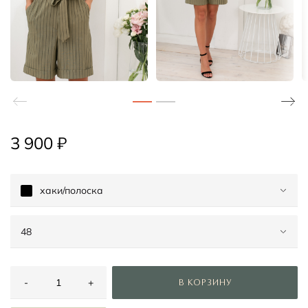
3 900 ₽
хаки/полоска
48
хаки/полоска
48
-
+
В КОРЗИНУ